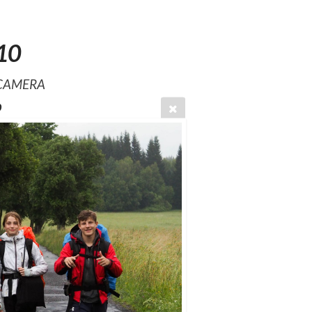
10
 CAMERA
0