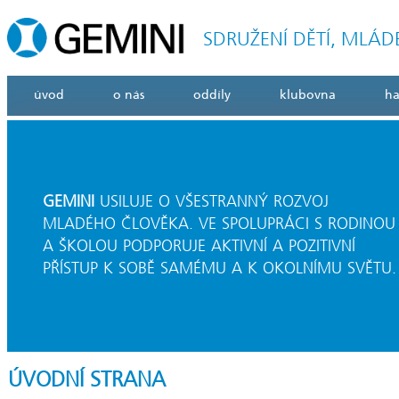
SDRUŽENÍ DĚTÍ, MLÁD
úvod
o nás
oddíly
klubovna
h
GEMINI
USILUJE O VŠESTRANNÝ ROZVOJ
MLADÉHO ČLOVĚKA. VE SPOLUPRÁCI S RODINOU
A ŠKOLOU PODPORUJE AKTIVNÍ A POZITIVNÍ
PŘÍSTUP K SOBĚ SAMÉMU A K OKOLNÍMU SVĚTU.
ÚVODNÍ STRANA