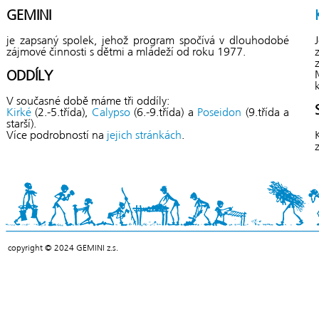
GEMINI
je zapsaný spolek, jehož program spočívá v dlouhodobé
zájmové činnosti s dětmi a mládeží od roku 1977.
ODDÍLY
V současné době máme tři oddíly:
Kirké
(2.-5.třída),
Calypso
(6.-9.třída) a
Poseidon
(9.třída a
starší).
Více podrobností na
jejich stránkách
.
copyright © 2024 GEMINI z.s.